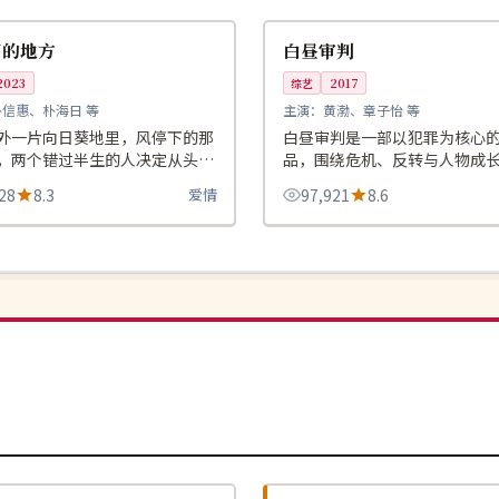
英国
下的地方
白昼审判
2023
综艺
2017
朴信惠、朴海日 等
主演：
黄渤、章子怡 等
外一片向日葵地里，风停下的那
白昼审判是一部以犯罪为核心
，两个错过半生的人决定从头说
品，围绕危机、反转与人物成
整体节奏紧凑，值得推荐观看
28
8.3
爱情
97,921
8.6
高分