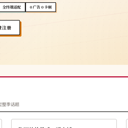
全终端适配
0 广告 0 卡顿
费注册
过整季话题
117分钟
杜比
韩国