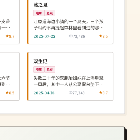
NEW
NEW
韩国
谜之夏
电影
悬疑
一支聋
江原道海边小镇的一个夏天，三个孩
唯一的
子相约不再提起森林里看到过的那个
秘密。
8.7
2025-07-25
73,486
8.5
热播
NEW
NEW
中国
双生记
电影
悬疑
上六节
失散三十年的双胞胎姐妹在上海重聚
明到达
一周后，其中一人从公寓窗台坠下而
无人目击。
8.5
2025-04-18
77,349
8.7