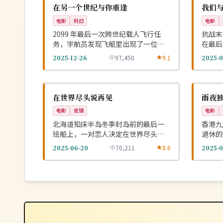
NEW
美国
中国
在另一个世纪与你重逢
我们
电影
科幻
电影
2099 年最后一次跨世纪载人飞行任
抗战末
务，宇航员发现飞船里出现了一位本
在最后
应在 1999 年死去的旅伴。
默的胜
2025-12-26
97,450
9.1
2025-0
连载中
高分
NEW
日本
中国
在世界尽头说再见
雨夜
电影
爱情
电影
北海道知床半岛冬季封岛前的最后一
香港九
班船上，一对恋人决定在世界尽头补
退休的
办没能说出口的告别。
桩没破
2025-06-20
70,211
8.6
2025-0