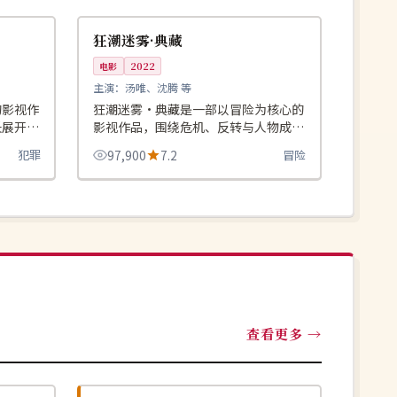
美国
狂潮迷雾·典藏
电影
2022
主演：
汤唯、沈腾 等
的影视作
狂潮迷雾·典藏是一部以冒险为核心的
长展开，
影视作品，围绕危机、反转与人物成长
。
展开，整体节奏紧凑，值得推荐观看。
犯罪
97,900
7.2
冒险
查看更多
完结