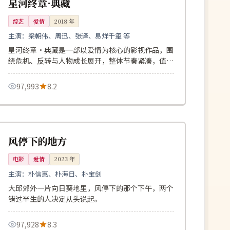
星河终章·典藏
综艺
爱情
2018
年
主演：
梁朝伟、周迅、张译、易烊千玺 等
星河终章·典藏是一部以爱情为核心的影视作品，围
绕危机、反转与人物成长展开，整体节奏紧凑，值得
推荐观看。
97,993
8.2
113分钟
独播
韩国
风停下的地方
电影
爱情
2023
年
主演：
朴信惠、朴海日、朴宝剑
大邱郊外一片向日葵地里，风停下的那个下午，两个
错过半生的人决定从头说起。
97,928
8.3