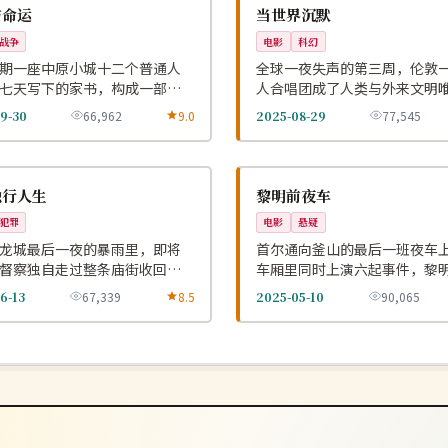
NEW
英国
与命运
当世界沉默
战争
电影
科幻
期一座中原小城十二个普通人
全球一夜失声的第三周，伦敦
七天写下的家书，构成一部沉
人合唱团成了人类与外来文明
利日记。
翻译。
9-30
66,962
9.0
2025-08-29
77,545
高分
NEW
韩国
独行人生
黎明前夜车
犯罪
电影
悬疑
龙城最后一夜的暴雨里，即将
首尔通向釜山的最后一班夜车
督察独自走过整条庙街收回七
车厢里同时上演六起事件，黎
的旧案。
时只剩一个乘客。
6-13
67,339
8.5
2025-05-10
90,065