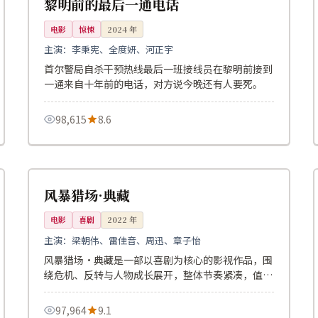
黎明前的最后一通电话
电影
惊悚
2024
年
主演：
李秉宪、全度妍、河正宇
首尔警局自杀干预热线最后一班接线员在黎明前接到
一通来自十年前的电话，对方说今晚还有人要死。
98,615
8.6
167分钟
4K
中国
风暴猎场·典藏
电影
喜剧
2022
年
主演：
梁朝伟、雷佳音、周迅、章子怡
风暴猎场·典藏是一部以喜剧为核心的影视作品，围
绕危机、反转与人物成长展开，整体节奏紧凑，值得
推荐观看。
97,964
9.1