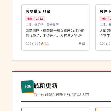
中国
韩国
风暴猎场·典藏
风停
电影
2022
电影
主演：
梁朝伟、雷佳音 等
主演：
风暴猎场·典藏是一部以喜剧为核心的
大邱郊
影视作品，围绕危机、反转与人物成长
个下午
展开，整体节奏紧凑，值得推荐观看。
起。
97,964
9.1
喜剧
97,9
最新更新
上新
第一时间观看最新上线的精彩内容
热播
杜比