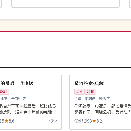
99:21
热播
韩国
前的最后一通电话
星河终章·典藏
2024
综艺
2018
李秉宪、全度妍 等
主演：
梁朝伟、周迅 等
局自杀干预热线最后一班接线员
星河终章·典藏是一部以爱情
前接到一通来自十年前的电话，
影视作品，围绕危机、反转与
今晚还有人要死。
展开，整体节奏紧凑，值得推
15
8.6
惊悚
97,993
8.2
99:51
杜比