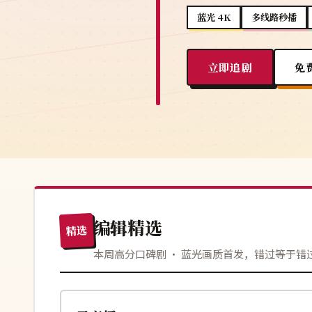
蓝光 4K
多线路秒播
立即追剧
免
编辑精选
精选
本周高分口碑剧 · 蓝光画质首发，错过等于错
109分钟
完结
日本