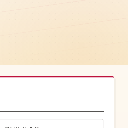
164分钟
热播
韩国