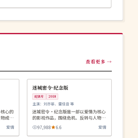
查看更多
99:30
99:35
完结
中国
迷城密令·纪念版
纪录片
2018
主演：
刘亦菲、雷佳音 等
为核心的
迷城密令·纪念版是一部以爱情为核心
人物成长
的影视作品，围绕危机、反转与人物成
荐观看。
长展开，整体节奏紧凑，值得推荐观
爱情
97,988
6.6
爱情
看。
99:20
99:36
高分