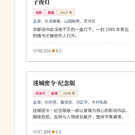
子夜灯
电影
悬疑
2022
年
主演：
长泽雅美、山田裕贵、苍井优
京都旧书店深夜不灭的一盏灯下，一封 1985 年寄出
的情书才被收件人打开。
98,656
8.0
104分钟
完结
中国
迷城密令·纪念版
纪录片
爱情
2018
年
主演：
刘亦菲、雷佳音、河正宇、木村拓哉
迷城密令·纪念版是一部以爱情为核心的影视作品，
围绕危机、反转与人物成长展开，整体节奏紧凑，值
得推荐观看。
97,988
6.6