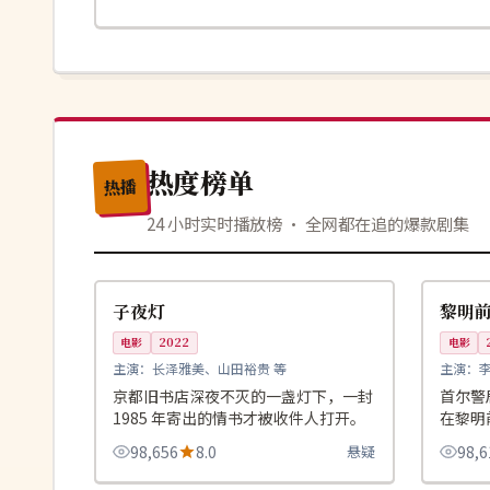
热度榜单
热播
24 小时实时播放榜 · 全网都在追的爆款剧集
99:57
完结
杜比
日本
韩国
子夜灯
黎明
电影
2022
电影
主演：
长泽雅美、山田裕贵 等
主演：
京都旧书店深夜不灭的一盏灯下，一封
首尔警
1985 年寄出的情书才被收件人打开。
在黎明
对方说
98,656
8.0
悬疑
98,6
99:48
4K
独播