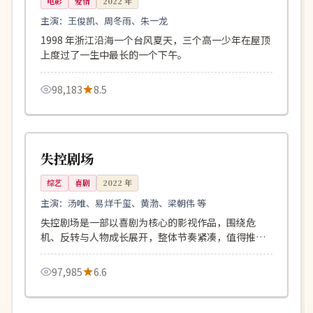
电影
爱情
2022
年
主演：
王俊凯、周冬雨、朱一龙
1998 年浙江沿海一个台风夏天，三个高一少年在屋顶
上度过了一生中最长的一个下午。
98,183
8.5
167分钟
高分
日本
失控剧场
综艺
喜剧
2022
年
主演：
汤唯、易烊千玺、黄渤、梁朝伟 等
失控剧场是一部以喜剧为核心的影视作品，围绕危
机、反转与人物成长展开，整体节奏紧凑，值得推荐
观看。
97,985
6.6
121分钟
院线