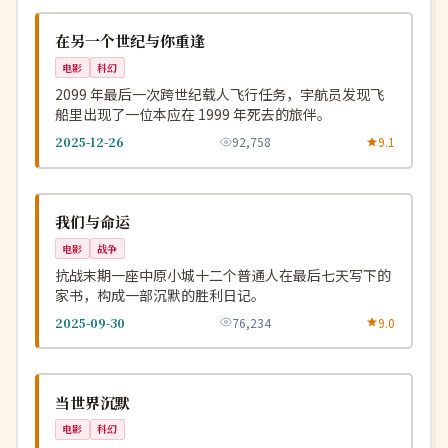
NEW
美国
在另一个世纪与你重逢
电影
科幻
2099 年最后一次跨世纪载人飞行任务，宇航员发现飞
船里出现了一位本应在 1999 年死去的旅伴。
2025-12-26
92,758
9.1
连载中
NEW
中国
我们与命运
电影
战争
抗战末期一座中原小城十二个普通人在最后七天写下的
家书，构成一部沉默的胜利日记。
2025-09-30
76,234
9.0
高分
NEW
英国
当世界沉默
电影
科幻