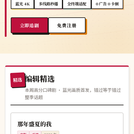
蓝光 4K
多线路秒播
全终端适配
0 广告 0 卡顿
立即追剧
免费注册
编辑精选
精选
本周高分口碑剧 · 蓝光画质首发，错过等于错过
整季话题
110分钟
院线
中国
那年盛夏的我