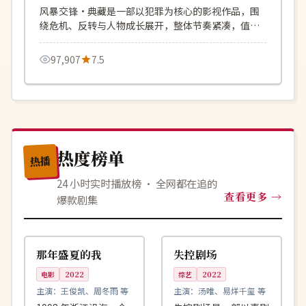
风暴交锋·典藏是一部以犯罪为核心的影视作品，围
绕危机、反转与人物成长展开，整体节奏紧凑，值得
推荐观看。
97,907
7.5
热度榜单
热播
24 小时实时播放榜 · 全网都在追的
查看更多
爆款剧集
99:42
99:50
院线
高分
中国
日本
那年盛夏的我
失控剧场
电影
2022
综艺
2022
主演：
王俊凯、周冬雨 等
主演：
汤唯、易烊千玺 等