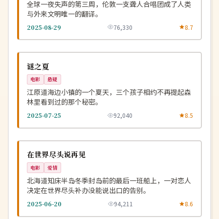
全球一夜失声的第三周，伦敦一支聋人合唱团成了人类
与外来文明唯一的翻译。
2025-08-29
76,330
8.7
院线
NEW
韩国
谜之夏
电影
悬疑
江原道海边小镇的一个夏天，三个孩子相约不再提起森
林里看到过的那个秘密。
2025-07-25
92,040
8.5
4K
NEW
日本
在世界尽头说再见
电影
爱情
北海道知床半岛冬季封岛前的最后一班船上，一对恋人
决定在世界尽头补办没能说出口的告别。
2025-06-20
94,211
8.6