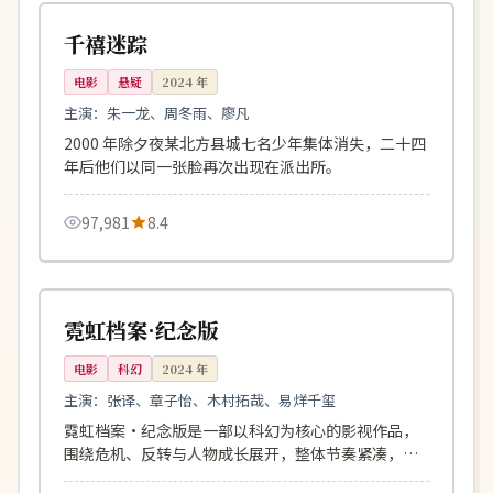
中国
千禧迷踪
电影
悬疑
2024
年
主演：
朱一龙、周冬雨、廖凡
2000 年除夕夜某北方县城七名少年集体消失，二十四
年后他们以同一张脸再次出现在派出所。
97,981
8.4
146分钟
院线
美国
霓虹档案·纪念版
电影
科幻
2024
年
主演：
张译、章子怡、木村拓哉、易烊千玺
霓虹档案·纪念版是一部以科幻为核心的影视作品，
围绕危机、反转与人物成长展开，整体节奏紧凑，值
得推荐观看。