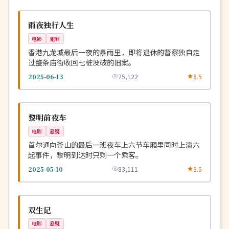
4K
NEW
中国
雨夜独行人生
电影
犯罪
香港九龙城最后一夜的暴雨里，即将退休的督察独自走
过整条庙街收回七桩没破的旧案。
2025-06-13
75,122
8.5
连载中
NEW
韩国
黎明前夜车
电影
悬疑
首尔通向釜山的最后一班夜车上六节车厢里同时上演六
起事件，黎明到达时只剩一个乘客。
2025-05-10
83,111
8.5
热播
NEW
中国
双生记
电影
悬疑