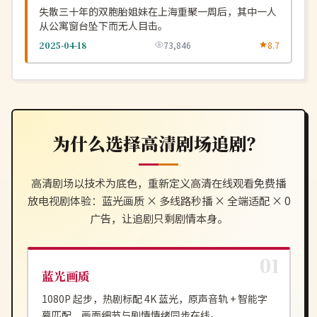
失散三十年的双胞胎姐妹在上海重聚一周后，其中一人
从公寓窗台坠下而无人目击。
2025-04-18
73,846
8.7
为什么选择
高清剧场
追剧？
高清剧场
以技术为底色，重新定义
高清在线观看免费播
放电视剧
体验：蓝光画质 × 多线路秒播 × 全端适配 × 0
广告，让追剧只剩剧情本身。
蓝光画质
1080P 起步，热剧标配 4K 蓝光，原声音轨 + 智能字
幕匹配，画面细节与剧情情绪同步在线。