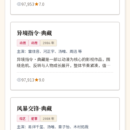
97,953
7.0
168分钟
高分
英国
异境指令·典藏
动漫
动漫
2016
年
主演：
雷佳音、河正宇、汤唯、周迅 等
异境指令·典藏是一部以动漫为核心的影视作品，围
绕危机、反转与人物成长展开，整体节奏紧凑，值得
推荐观看。
97,913
9.0
136分钟
4K
韩国
风暴交锋·典藏
综艺
犯罪
2018
年
主演：
易烊千玺、汤唯、章子怡、木村拓哉