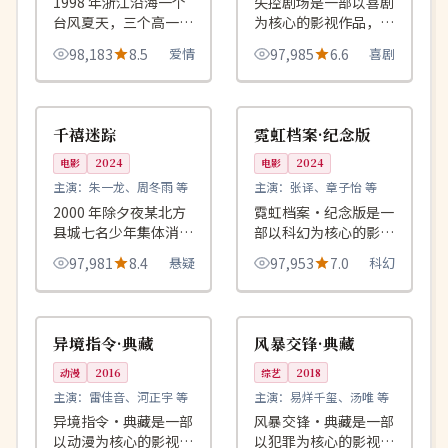
1998 年浙江沿海一个
失控剧场是一部以喜剧
台风夏天，三个高一少
为核心的影视作品，围
年在屋顶上度过了一生
绕危机、反转与人物成
98,183
8.5
爱情
97,985
6.6
喜剧
中最长的一个下午。
长展开，整体节奏紧
凑，值得推荐观看。
99:46
99:06
院线
院线
中国
美国
千禧迷踪
霓虹档案·纪念版
电影
2024
电影
2024
主演：
朱一龙、周冬雨 等
主演：
张译、章子怡 等
2000 年除夕夜某北方
霓虹档案·纪念版是一
县城七名少年集体消
部以科幻为核心的影视
失，二十四年后他们以
作品，围绕危机、反转
97,981
8.4
悬疑
97,953
7.0
科幻
同一张脸再次出现在派
与人物成长展开，整体
出所。
节奏紧凑，值得推荐观
99:15
99:21
高分
4K
看。
英国
韩国
异境指令·典藏
风暴交锋·典藏
动漫
2016
综艺
2018
主演：
雷佳音、河正宇 等
主演：
易烊千玺、汤唯 等
异境指令·典藏是一部
风暴交锋·典藏是一部
以动漫为核心的影视作
以犯罪为核心的影视作