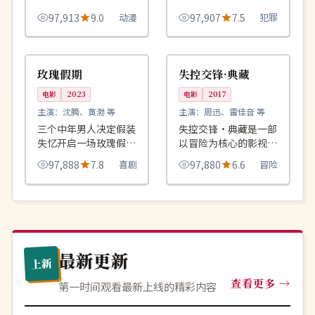
品，围绕危机、反转与
品，围绕危机、反转与
97,913
9.0
动漫
97,907
7.5
犯罪
人物成长展开，整体节
人物成长展开，整体节
奏紧凑，值得推荐观
奏紧凑，值得推荐观
99:29
96:16
4K
4K
看。
看。
中国
韩国
玫瑰假期
失控交锋·典藏
电影
2023
电影
2017
主演：
沈腾、黄渤 等
主演：
周迅、雷佳音 等
三个中年男人决定假装
失控交锋·典藏是一部
失忆开启一场玫瑰假
以冒险为核心的影视作
期，结果意外卷入一桩
品，围绕危机、反转与
97,888
7.8
喜剧
97,880
6.6
冒险
跨国走私案。
人物成长展开，整体节
奏紧凑，值得推荐观
看。
最新更新
上新
查看更多
第一时间观看最新上线的精彩内容
院线